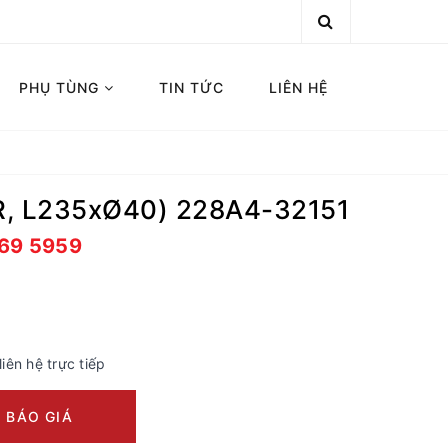
PHỤ TÙNG
TIN TỨC
LIÊN HỆ
R, L235xØ40) 228A4-32151
669 5959
liên hệ trực tiếp
 BÁO GIÁ