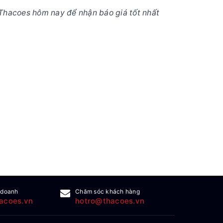
Thacoes hôm nay để nhận báo giá tốt nhất
 doanh
Chăm sóc khách hàng
acoes.vn
hotro@thacoes.vn