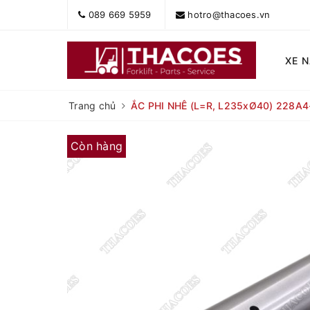
089 669 5959
hotro@thacoes.vn
XE 
Trang chủ
ẮC PHI NHÊ (L=R, L235xØ40) 228A4
Còn hàng