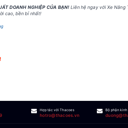
SUẤT DOANH NGHIỆP CỦA BẠN!
Liên hệ ngay với Xe Nâng 
i cao, bền bỉ nhất!
ng
!
!
Hợp tác với Thacoes
Bộ phận kinh
9
hotro@thacoes.vn
duong@th