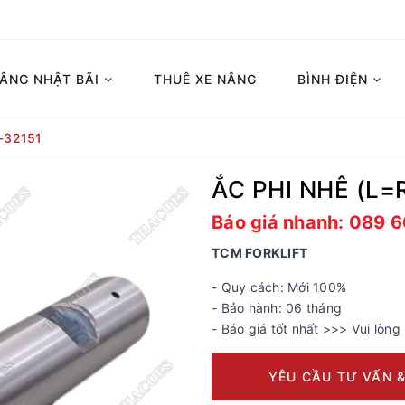
NÂNG NHẬT BÃI
THUÊ XE NÂNG
BÌNH ĐIỆN
-32151
ẮC PHI NHÊ (L=
Báo giá nhanh: 089 
TCM FORKLIFT
- Quy cách: Mới 100%
- Bảo hành: 06 tháng
- Báo giá tốt nhất >>> Vui lòng 
YÊU CẦU TƯ VẤN &