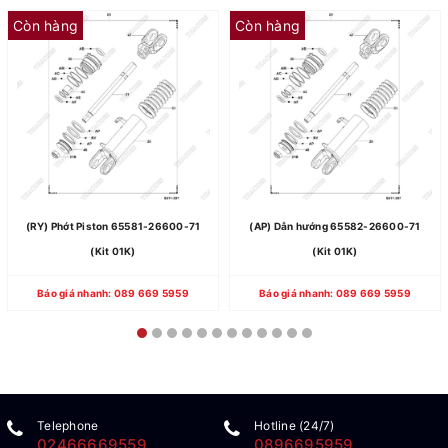
Còn hàng
Còn hàng
(RY) Phớt Piston 65581-26600-71
(AP) Dẫn hướng 65582-26600-71
(Kit 01K)
(Kit 01K)
Báo giá nhanh: 089 669 5959
Báo giá nhanh: 089 669 5959
Telephone
Hotline (24/7)
02466669559
0896695959