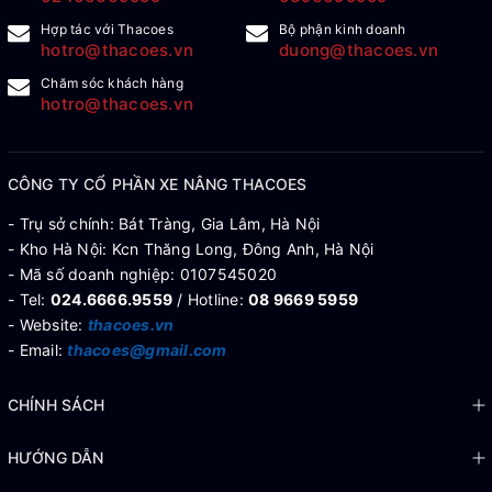
Hợp tác với Thacoes
Bộ phận kinh doanh
hotro@thacoes.vn
duong@thacoes.vn
Chăm sóc khách hàng
hotro@thacoes.vn
CÔNG TY CỔ PHẦN XE NÂNG THACOES
- Trụ sở chính: Bát Tràng, Gia Lâm, Hà Nội
- Kho Hà Nội: Kcn Thăng Long, Đông Anh, Hà Nội
- Mã số doanh nghiệp: 0107545020
- Tel:
024.6666.9559
/ Hotline:
08 9669 5959
- Website:
thacoes.vn
- Email:
thacoes@gmail.com
CHÍNH SÁCH
HƯỚNG DẪN