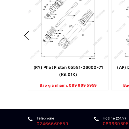
Thương hiệu: TOYOTA
Xuất xứ: Nhật Bản
Quy cách: Mới 100%
Bảo hành: 12 tháng
(RY) Phớt Piston 65581-26600-71
(AP) 
(Kit 01K)
CHI TIẾT
Báo giá nhanh: 089 669 5959
Bá
Telephone
Hotline (24/7)
02466669559
089669595