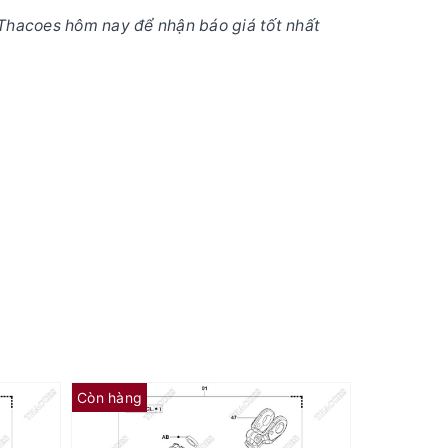
Thacoes hôm nay để nhận báo giá tốt nhất
Còn hàng
Còn hàng
(AE) Căn đệm 65573-26620-71 (Kit 01K)
(AC) Căn đệm 89268-30200-71 (Kit 01K)