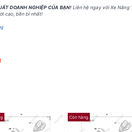
SUẤT DOANH NGHIỆP CỦA BẠN!
Liên hệ ngay với Xe Nâng 
i cao, bền bỉ nhất!
ng
!
!
ng
Còn hàng
(AF) Phớt cổ 65581-26620-71 (Kit 01K)