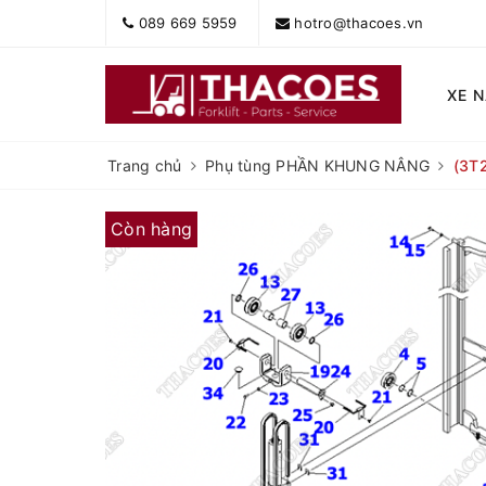
089 669 5959
hotro@thacoes.vn
XE 
Trang chủ
Phụ tùng PHẦN KHUNG NÂNG
(3T
Còn hàng