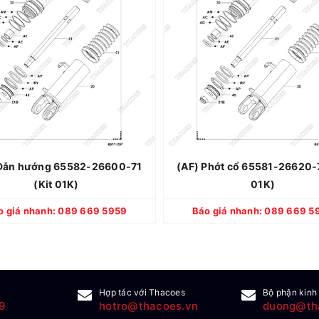
Thương hiệu: TOYOTA
Thương hiệu: 
Xuất xứ: Nhật Bản
Xuất xứ: N
Quy cách: Mới 100%
Quy cách: Mớ
Bảo hành: 12 tháng
Bảo hành: 1
Dẫn hướng 65582-26600-71
(AF) Phớt cổ 65581-26620-7
(Kit 01K)
01K)
CHI TIẾT
CHI TIẾT
o giá nhanh: 089 669 5959
Báo giá nhanh: 089 669 5
Hợp tác với Thacoes
Bộ phận kinh
9
hotro@thacoes.vn
duong@th