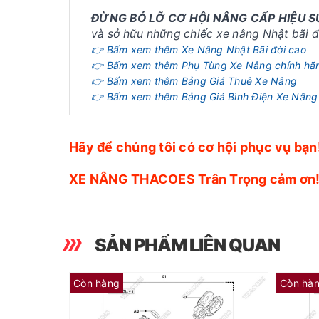
ĐỪNG BỎ LỠ CƠ HỘI NÂNG CẤP HIỆU 
và sở hữu những chiếc xe nâng Nhật bãi đờ
👉 Bấm xem thêm Xe Nâng Nhật Bãi đời cao
👉 Bấm xem thêm Phụ Tùng Xe Nâng chính hã
👉 Bấm xem thêm Bảng Giá Thuê Xe Nâng
👉 Bấm xem thêm Bảng Giá Bình Điện Xe Nâng
Hãy để chúng tôi có cơ hội phục vụ bạn
XE NÂNG THACOES Trân Trọng cảm ơn
SẢN PHẨM LIÊN QUAN
Còn hàng
Còn hà
(RY) Phớt Piston 65581-26600-71 (Kit 01K)
(AP) Dẫn hướng 65582-26600-71 (Kit 01K)