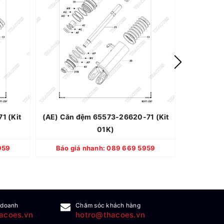
TOYOTA
Thương hiệu: TOYOTA
hật Bản
Xuất xứ: Nhật Bản
i 100%
Quy cách: Mới 100%
2 tháng
Bảo hành: 12 tháng
1 (Kit
(AE) Căn đệm 65573-26620-71 (Kit
(AC) Căn 
01K)
CHI TIẾT
959
Báo giá nhanh: 089 669 5959
Báo gi
 doanh
Chăm sóc khách hàng
acoes.vn
hotro@thacoes.vn