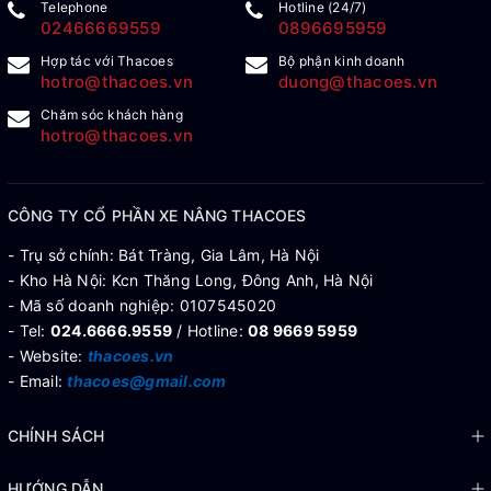
Telephone
Hotline (24/7)
02466669559
0896695959
Hợp tác với Thacoes
Bộ phận kinh doanh
hotro@thacoes.vn
duong@thacoes.vn
Chăm sóc khách hàng
hotro@thacoes.vn
CÔNG TY CỔ PHẦN XE NÂNG THACOES
- Trụ sở chính: Bát Tràng, Gia Lâm, Hà Nội
- Kho Hà Nội: Kcn Thăng Long, Đông Anh, Hà Nội
- Mã số doanh nghiệp: 0107545020
- Tel:
024.6666.9559
/ Hotline:
08 9669 5959
- Website:
thacoes.vn
- Email:
thacoes@gmail.com
CHÍNH SÁCH
HƯỚNG DẪN