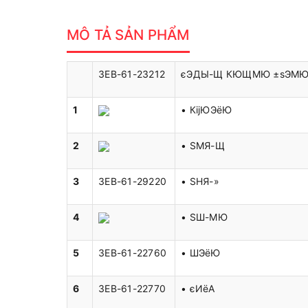
MÔ TẢ SẢN PHẨM
3EB-61-23212
єЭДЫ-Щ КЮЩМЮ ±ѕЭМ
1
• КіјЮЭёЮ
2
• ЅМЯ-Щ
3
3EB-61-29220
• ЅНЯ-»
4
• ЅШ-МЮ
5
3EB-61-22760
• ШЭёЮ
6
3EB-61-22770
• єИёА