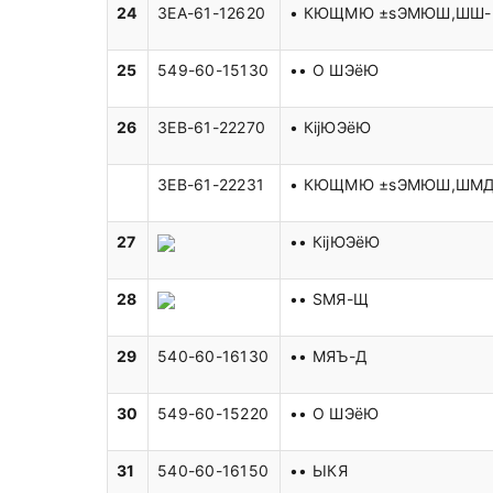
24
3EA-61-12620
• КЮЩМЮ ±ѕЭМЮШ,ШШ
25
549-60-15130
•• O ШЭёЮ
26
3EB-61-22270
• КіјЮЭёЮ
3EB-61-22231
• КЮЩМЮ ±ѕЭМЮШ,ШМ
27
•• КіјЮЭёЮ
28
•• ЅМЯ-Щ
29
540-60-16130
•• МЯЪ-Д
30
549-60-15220
•• O ШЭёЮ
31
540-60-16150
•• ЬІКЯ