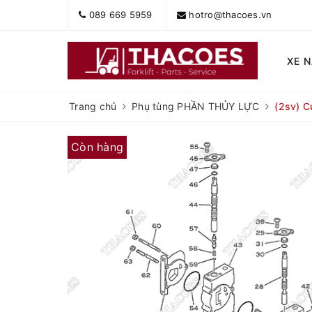
089 669 5959
hotro@thacoes.vn
XE 
Trang chủ
Phụ tùng PHẦN THỦY LỰC
(2sv) C
Còn hàng