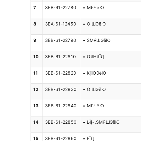
7
3EB-61-22780
• МЯЧёЮ
8
3EA-61-12450
• O ШЭёЮ
9
3EB-61-22790
• ЅМЯШЭёЮ
10
3EB-61-22810
• ОЯНЯЇД
11
3EB-61-22820
• КіјЮЭёЮ
12
3EB-61-22830
• O ШЭёЮ
13
3EB-61-22840
• МЯЧёЮ
14
3EB-61-22850
• ЬЇј¬,ЅМЯШЭёЮ
15
3EB-61-22860
• ЕЇД