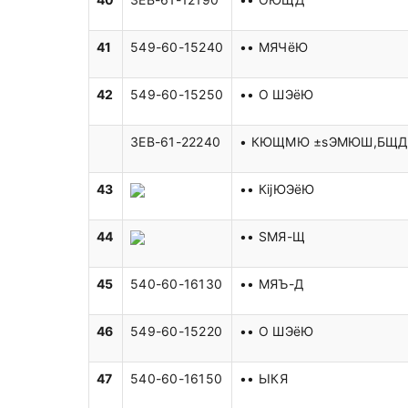
41
549-60-15240
•• МЯЧёЮ
42
549-60-15250
•• O ШЭёЮ
3EB-61-22240
• КЮЩМЮ ±ѕЭМЮШ,БЩ
43
•• КіјЮЭёЮ
44
•• ЅМЯ-Щ
45
540-60-16130
•• МЯЪ-Д
46
549-60-15220
•• O ШЭёЮ
47
540-60-16150
•• ЬІКЯ