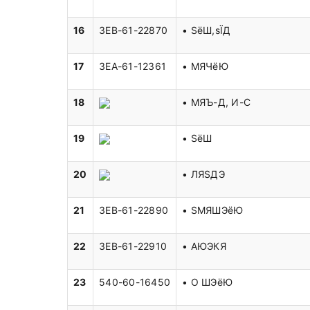
16
3EB-61-22870
• ЅёШ­,ѕЇД
17
3EA-61-12361
• МЯЧёЮ
18
• МЯЪ-Д, И-С
19
• ЅёШ­
20
• ЛЯЅДЭ
21
3EB-61-22890
• ЅМЯШЭёЮ
22
3EB-61-22910
• АЮЭКЯ
23
540-60-16450
• O ШЭёЮ