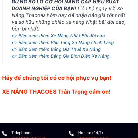
ĐỪNG BỎ LỠ CƠ HỘI NÂNG CẤP HIỆU SUẤT
DOANH NGHIỆP CỦA BẠN!
Liên hệ ngay với Xe
Nâng Thacoes hôm nay để nhận báo giá tốt nhất
và sở hữu những chiếc xe nâng Nhật bãi đời cao,
bền bỉ nhất!
👉 Bấm xem thêm Xe Nâng Nhật Bãi đời cao
👉 Bấm xem thêm Phụ Tùng Xe Nâng chính hãng
👉 Bấm xem thêm Bảng Giá Thuê Xe Nâng
👉 Bấm xem thêm Bảng Giá Bình Điện Xe Nâng
Hãy để chúng tôi có cơ hội phục vụ bạn!
XE NÂNG THACOES Trân Trọng cảm ơn!
Telephone
Hotline (24/7)