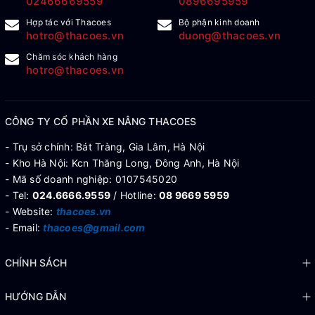
02466669559
0896695959
Hợp tác với Thacoes
Bộ phận kinh doanh
hotro@thacoes.vn
duong@thacoes.vn
Chăm sóc khách hàng
hotro@thacoes.vn
CÔNG TY CỔ PHẦN XE NÂNG THACOES
- Trụ sở chính: Bát Tràng, Gia Lâm, Hà Nội
- Kho Hà Nội: Kcn Thăng Long, Đông Anh, Hà Nội
- Mã số doanh nghiệp: 0107545020
- Tel:
024.6666.9559
/ Hotline:
08 9669 5959
- Website:
thacoes.vn
- Email:
thacoes@gmail.com
CHÍNH SÁCH
HƯỚNG DẪN